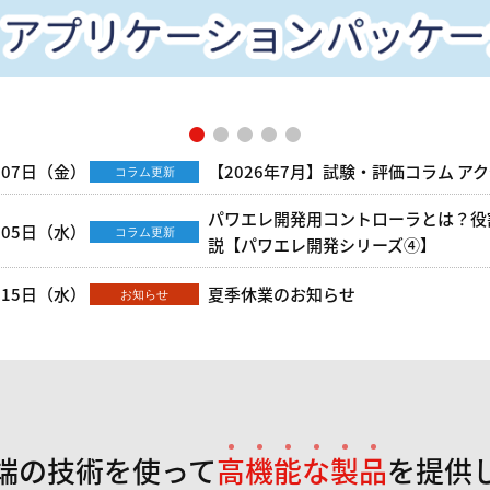
月07日（金）
【2026年7月】試験・評価コラム アク
コラム更新
パワエレ開発用コントローラとは？役
月05日（水）
コラム更新
説【パワエレ開発シリーズ④】
月15日（水）
夏季休業のお知らせ
お知らせ
端の技術を使って
高
機
能
な
製
品
を提供