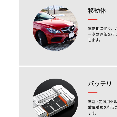
移動体
電動化に伴う、
ータの評価を行
します。
バッテリ
車載・定置用セ
放電試験を行う
ます。