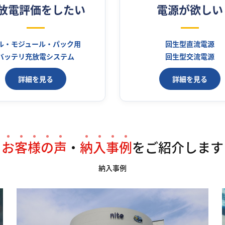
放電評価をしたい
電源が欲しい
ル・モジュール・パック用
回生型直流電源
バッテリ充放電システム
回生型交流電源
詳細を見る
詳細を見る
お
客
様
の
声
・
納
入
事
例
を
ご紹介します
納入事例