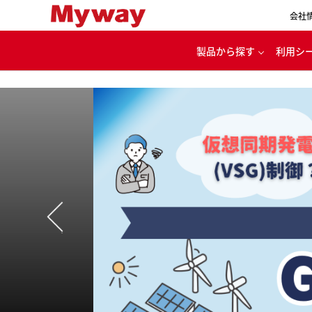
会社
製品から探す
利用シ
代
パワエレ用開発ツール
カー
電源・バッテリ充放電
ル
モータ・インバータ
評価システム
家
理念