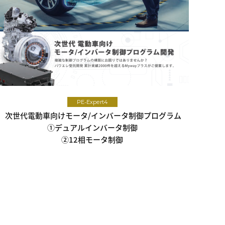
PE-Expert4
次世代電動車向けモータ/インバータ制御プログラム
①デュアルインバータ制御
②12相モータ制御