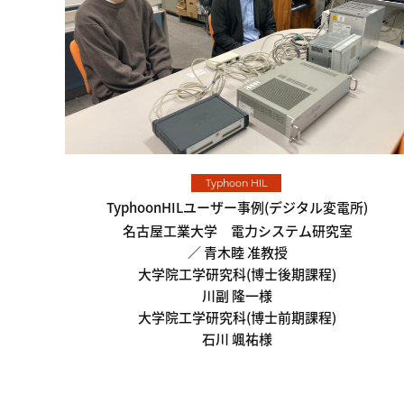
Typhoon HIL
TyphoonHILユーザー事例(デジタル変電所)
名古屋工業大学 電力システム研究室
青木睦 准教授
大学院工学研究科(博士後期課程)
川副 隆一様
大学院工学研究科(博士前期課程)
石川 颯祐様