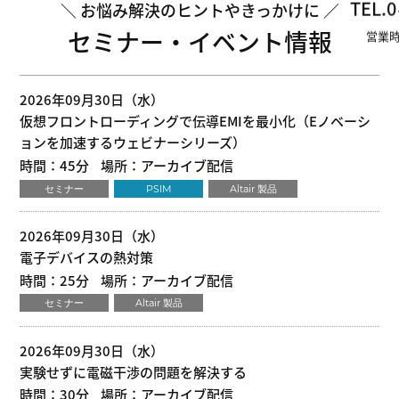
TEL.
0
お悩み解決のヒントやきっかけに
セミナー・イベント情報
営業時
2026年09月30日（水）
仮想フロントローディングで伝導EMIを最小化（Eノベーシ
ョンを加速するウェビナーシリーズ）
時間：45分
場所：アーカイブ配信
セミナー
PSIM
Altair 製品
2026年09月30日（水）
電子デバイスの熱対策
時間：25分
場所：アーカイブ配信
セミナー
Altair 製品
2026年09月30日（水）
実験せずに電磁干渉の問題を解決する
時間：30分
場所：アーカイブ配信