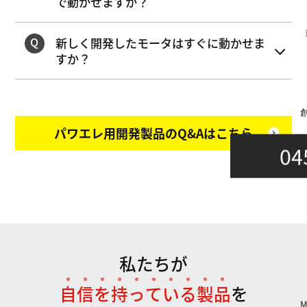
で動かせますか？
新しく開発したモータはすぐに動かせま
すか？
パワエレ用開発製品のQ&Aはこちら
04
私たちが
自
信
を
持
っ
て
い
る
製
品
を