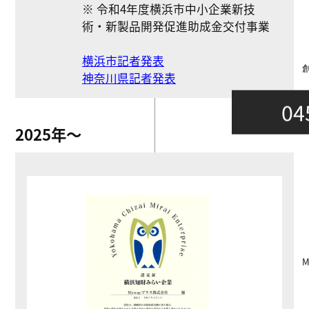
※ 令和4年度横浜市中小企業新技
術・新製品開発促進助成金交付事業
横浜市記者発表
神奈川県記者発表
04
2025年〜