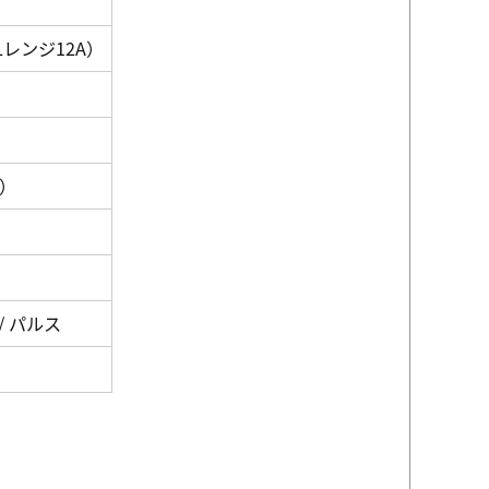
Lレンジ12A）
時）
休止 / パルス