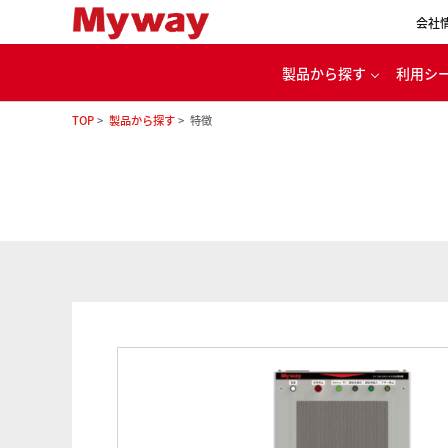
会社
製品から探す
利用シ
TOP
製品から探す
特徴
代
パワエレ用開発ツール
カー
電源・バッテリ充放電
ル
モータ・インバータ
評価システム
家
理念