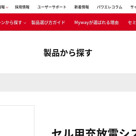
情報
採用情報
ユーザーサポート
新着情報
パワエレコラム
サ
ーンから探す
製品選び方ガイド
Mywayが選ばれる理由
セ
会社概要
事業内容
製品から探す
表者メッセージ
移動体
ボンニュートラ
エネルギー
への取り組み
バッテリ
CSR活動
電・産業機器
経営理念
浸透の取り組み
沿革
創立30周年
特設ページ
セル用充放電シ