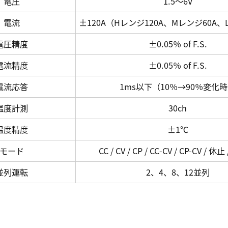
電圧
1.5～6V
電流
±120A（Hレンジ120A、Mレンジ60A、
電圧精度
±0.05％ of F.S.
電流精度
±0.05％ of F.S.
電流応答
1ms以下（10％→90％変化
温度計測
30ch
温度精度
±1℃
モード
CC / CV / CP / CC-CV / CP-CV / 
並列運転
2、4、8、12並列