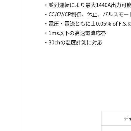
・並列運転により最大1440A出力可
・CC/CV/CP制御、休止、パルスモ
・電圧・電流ともに±0.05％ of F.S
・1ms以下の高速電流応答
・30chの温度計測に対応
チ