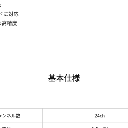
能
ードに対応
.の高精度
基本仕様
ャンネル数
24ch