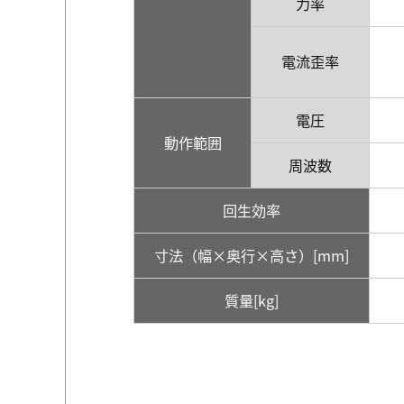
力率
電流歪率
電圧
動作範囲
周波数
回生効率
寸法（幅×奥行×高さ）[mm]
質量[kg]