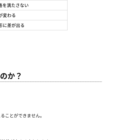
格を満たさない
が変わる
形に差が出る
すのか？
えることができません。