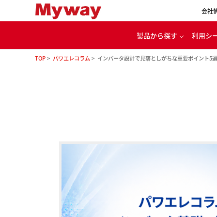
会社
製品から探す
利用シ
TOP
パワエレコラム
インバータ設計で見落としがちな重要ポイント5
代
パワエレ用開発ツール
カー
電源・バッテリ充放電
ル
モータ・インバータ
評価システム
家
理念