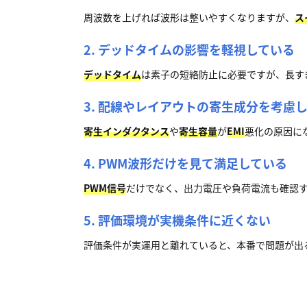
周波数を上げれば波形は整いやすくなりますが、
ス
2. デッドタイムの影響を軽視している
デッドタイム
は素子の短絡防止に必要ですが、長す
3. 配線やレイアウトの寄生成分を考慮
寄生インダクタンス
や
寄生容量
が
EMI
悪化の原因に
4. PWM波形だけを見て満足している
PWM信号
だけでなく、出力電圧や負荷電流も確認
5. 評価環境が実機条件に近くない
評価条件が実運用と離れていると、本番で問題が出