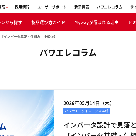
情報
採用情報
ユーザーサポート
新着情報
パワエレコラム
サ
ーンから探す
製品選び方ガイド
Mywayが選ばれる理由
セ
会社概要
選【インバータ基礎・仕組み 中級③】
事業内容
パワエレコラム
表者メッセージ
移動体
ボンニュートラ
エネルギー
への取り組み
バッテリ
CSR活動
電・産業機器
経営理念
浸透の取り組み
沿革
2026年05月14日（木）
創立30周年
パワーエレクトロニクス基礎
特設ページ
インバータ設計で見落と
【インバータ基礎・仕