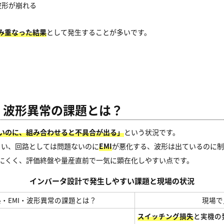
波形が崩れる
み重なった結果
として発生することが多いです。
・波形異常の課題とは？
いのに、組み合わせると不具合が出る」
という状況です。
きい、回路としては問題ないのに
EMI
が悪化する、波形は出ているのに制
にくく、評価終盤や量産直前で一気に顕在化しやすい点です。
インバータ設計で発生しやすい課題と現場の状況
・EMI・波形異常の課題とは？
現場で
スイッチング損失
と実機の