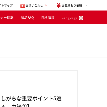
イトマップ
お問い合わせ
お見積もり依頼
ミナー情報
製品FAQ
資料請求
Language
English
한국어
简体中文
しがちな重要ポイント5選
組み 中級③】