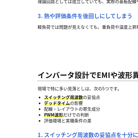
理論回路としては成立していても、実際の基板配線
3. 熱や評価条件を後回しにしてしまう
軽負荷では問題が見えなくても、重負荷や温度上昇
インバータ設計でEMIや波形
現場で特に多い見落としは、次の5つです。
スイッチング周波数
の妥協点
デッドタイム
の影響
配線・レイアウトの寄生成分
PWM波形
だけでの判断
評価環境と実機条件の差
1. スイッチング周波数の妥協点を十分