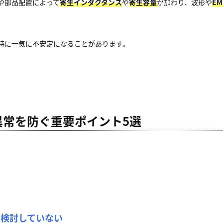
や部品配置によって
寄生インダクタンス
や
寄生容量
が加わり、波形や
EM
時に一気に不安定になることがあります。
異常を防ぐ重要ポイント5選
に検討していない