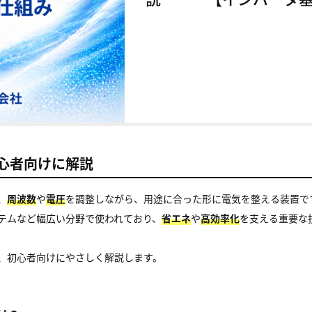
心者向けに解説
、
周波数
や
電圧
を調整しながら、用途に合った形に電気を整える装置で
テムなど幅広い分野で使われており、
省エネ
や
高効率化
を支える重要な
、初心者向けにやさしく解説します。