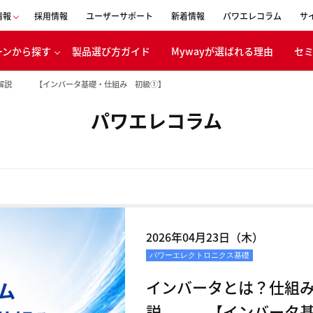
情報
採用情報
ユーザーサポート
新着情報
パワエレコラム
サ
ーンから探す
製品選び方ガイド
Mywayが選ばれる理由
セ
会社概要
く解説 【インバータ基礎・仕組み 初級①】
事業内容
パワエレコラム
表者メッセージ
移動体
ボンニュートラ
エネルギー
への取り組み
バッテリ
CSR活動
電・産業機器
経営理念
浸透の取り組み
沿革
2026年04月23日（木）
創立30周年
パワーエレクトロニクス基礎
特設ページ
インバータとは？仕組
説 【インバータ基