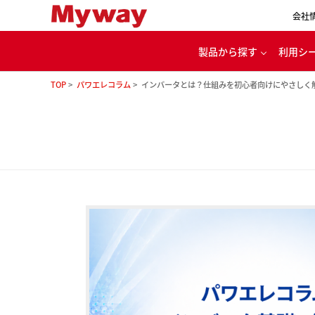
会社
製品から探す
利用シ
TOP
パワエレコラム
インバータとは？仕組みを初心者向けにやさし
代
パワエレ用開発ツール
カー
電源・バッテリ充放電
ル
モータ・インバータ
評価システム
家
理念