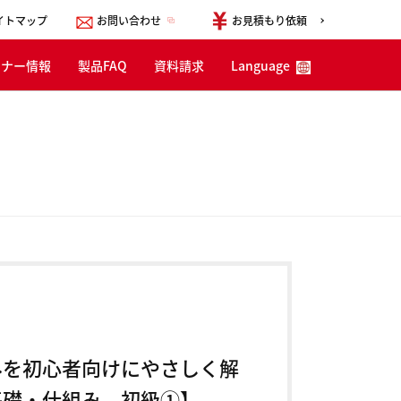
イトマップ
お問い合わせ
お見積もり依頼
ミナー情報
製品FAQ
資料請求
Language
English
한국어
简体中文
みを初心者向けにやさしく解
礎・仕組み 初級①】