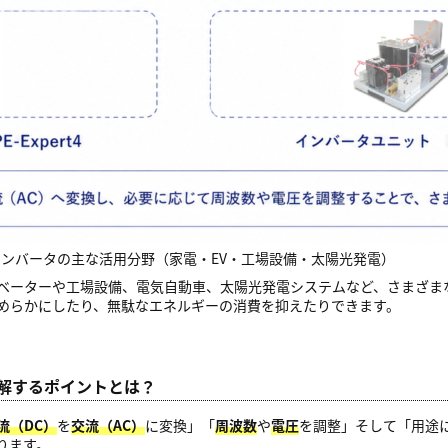
インバータの主な活用分野（家電・EV・工場設備・太陽光発電）
ベーターや工場設備、電気自動車、太陽光発電システムなど、さまざま
めらかにしたり、無駄なエネルギーの消費を抑えたりできます。
を理解するポイントとは？
流（DC）
を
交流（AC）
に変換」「
周波数
や
電圧
を調整」そして「用途
ります。