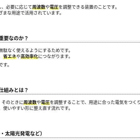
し、必要に応じて
周波数
や
電圧
を調整できる装置のことです。
ざまな用途で活用されています。
に重要なのか？
無駄なく使えるようにするためです。
、
省エネ
や
高効率化
につながります。
です。
の仕組みとは？
、そのときに
周波数
や
電圧
を調整することで、用途に合った電気をつく
、使いやすい形に整え直す流れです。
V・太陽光発電など）