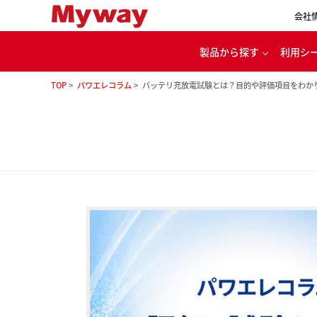
会社
製品から探す
利用シ
TOP
パワエレコラム
バッテリ充放電試験とは？目的や評価項目をわか
代
パワエレ用開発ツール
カー
電源・バッテリ充放電
ル
モータ・インバータ
評価システム
家
理念