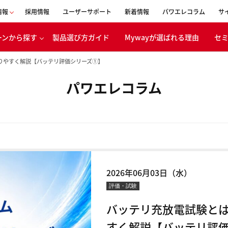
情報
採用情報
ユーザーサポート
新着情報
パワエレコラム
サ
ーンから探す
製品選び方ガイド
Mywayが選ばれる理由
セ
会社概要
りやすく解説【バッテリ評価シリーズ①】
事業内容
パワエレコラム
表者メッセージ
移動体
ボンニュートラ
エネルギー
への取り組み
バッテリ
CSR活動
電・産業機器
経営理念
浸透の取り組み
沿革
2026年06月03日（水）
創立30周年
評価・試験
特設ページ
バッテリ充放電試験と
すく解説【バッテリ評