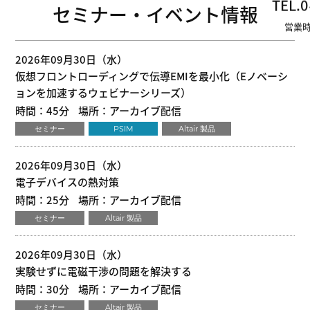
TEL.
0
セミナー・イベント情報
営業時
2026年09月30日（水）
仮想フロントローディングで伝導EMIを最小化（Eノベーシ
ョンを加速するウェビナーシリーズ）
時間：45分
場所：アーカイブ配信
セミナー
PSIM
Altair 製品
2026年09月30日（水）
電子デバイスの熱対策
時間：25分
場所：アーカイブ配信
セミナー
Altair 製品
2026年09月30日（水）
実験せずに電磁干渉の問題を解決する
時間：30分
場所：アーカイブ配信
セミナー
Altair 製品