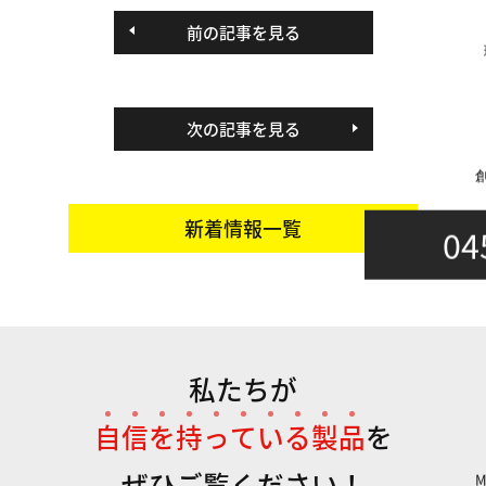
前の記事を見る
次の記事を見る
新着情報一覧
04
私たちが
自
信
を
持
っ
て
い
る
製
品
を
ぜひご覧ください！