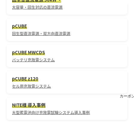
大容量・回生対応の直流電源
pCUBE
回生型直流電源・双方向直流電源
pCUBE MWCDS
バッテリ充放電システム
pCUBE z120
セル用充放電システム
カーボ
NITE様 導入事例
大型蓄電池向け充放電試験システム導入事例