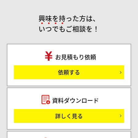
興味を持った方は、
い
つ
で
も
ご相談を！
お見積もり依頼
ご
依頼する
セミ
資料ダウンロード
詳しく見る
サ