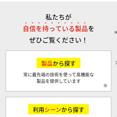
私たちが
自
信
を
持
っ
て
い
る
製
品
を
ぜひご覧ください！
製品
から探す
常に最先端の技術を使って高機能な
製品を提供しています
利用
シーン
から探す