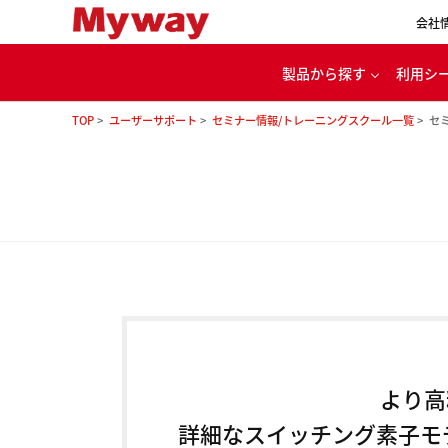
会社
製品から探す
利用シ
TOP
ユーザーサポート
セミナー情報/トレーニングスクール一覧
セ
代
パワエレ用開発ツール
カー
電源・バッテリ充放電
ル
モータ・インバータ
評価システム
家
理念
より高
詳細なスイッチング素子モ