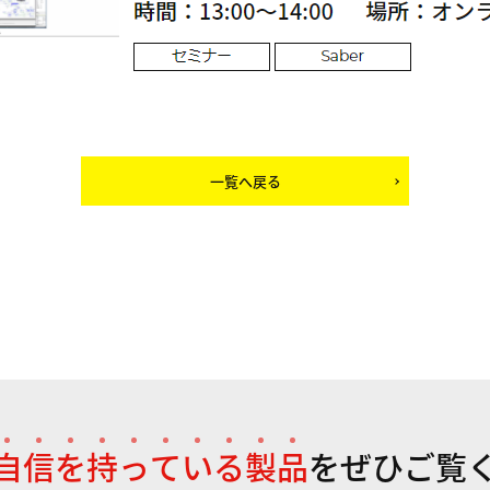
一覧へ戻る
自
信
を
持
っ
て
い
る
製
品
を
ぜひご覧