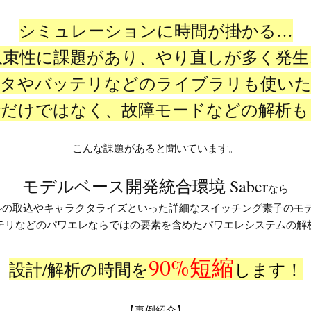
シミュレーションに時間が掛かる…
収束性に課題があり、やり直しが多く発生
ータやバッテリなどのライブラリも使いた
析だけではなく、故障モードなどの解析も
こんな課題があると聞いています。
モデルベース開発統合環境 Saber
なら
モデルの取込やキャラクタライズといった詳細なスイッチング素子のモ
テリなどのパワエレならではの要素を含めたパワエレシステムの解
90%短縮
設計/解析
の時間を
します
！
【事例紹介】