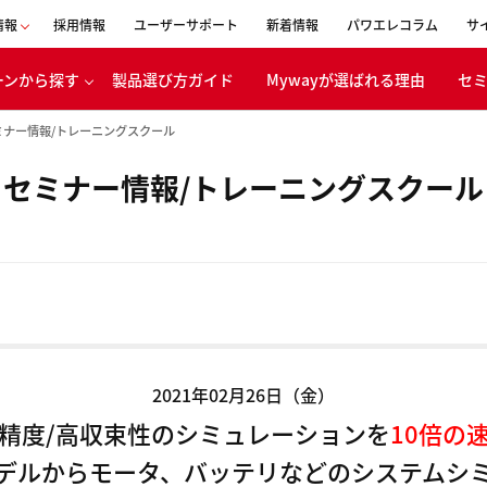
情報
採用情報
ユーザーサポート
新着情報
パワエレコラム
サ
ーンから探す
製品選び方ガイド
Mywayが選ばれる理由
セ
会社概要
ミナー情報/トレーニングスクール
事業内容
セミナー情報/トレーニングスクール
表者メッセージ
移動体
ボンニュートラ
エネルギー
への取り組み
バッテリ
CSR活動
電・産業機器
経営理念
浸透の取り組み
沿革
2021年02月26日（金）
創立30周年
特設ページ
精度/高収束性のシミュレーションを
10倍の
デルからモータ、バッテリなどのシステムシ