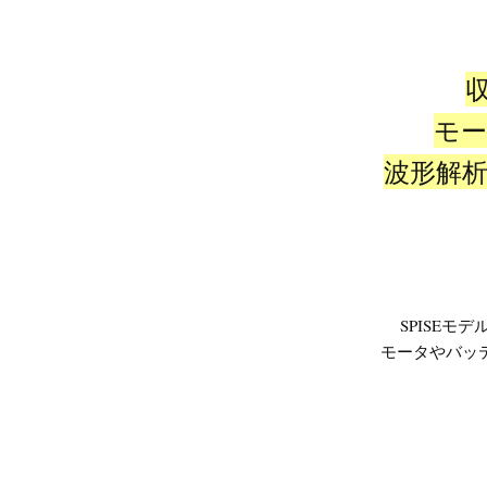
モ
波形解
SPISE
モータやバッ