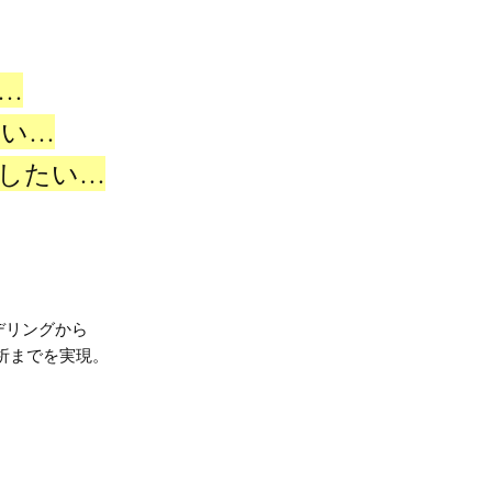
…
い…
したい…
デリングから
析までを実現。