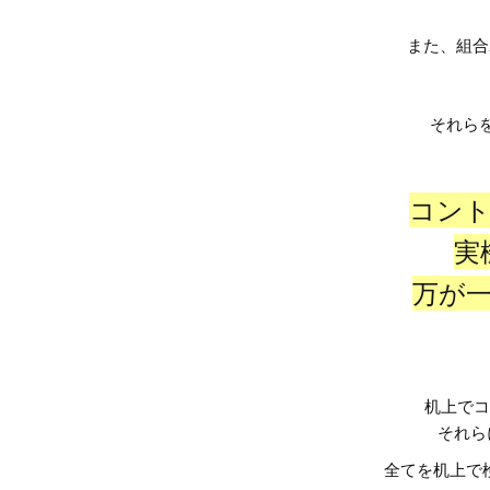
また、組合
それら
コント
実
万が
机上でコ
それら
全てを机上で