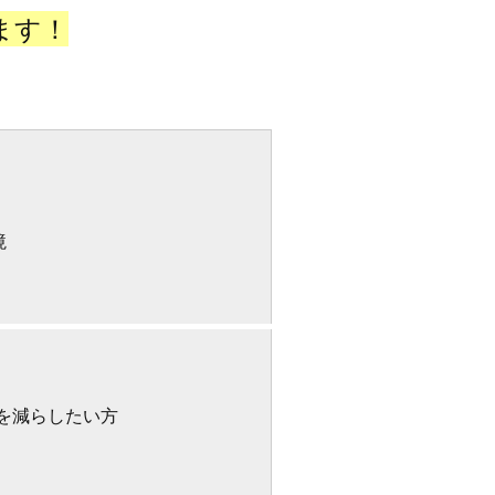
ます
！
境
を減らしたい方