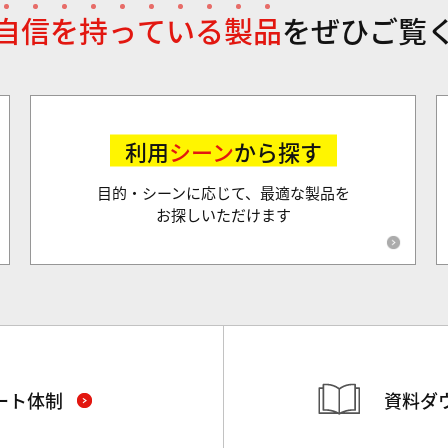
自
信
を
持
っ
て
い
る
製
品
を
ぜひご覧
利用
シーン
から探す
目的・シーンに応じて、最適な製品を
お探しいただけます
ート体制
資料ダ