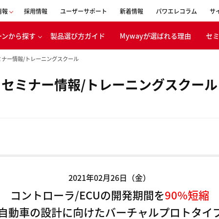
情報
採用情報
ユーザーサポート
新着情報
パワエレコラム
サ
ーンから探す
製品選び方ガイド
Mywayが選ばれる理由
セ
会社概要
ミナー情報/トレーニングスクール
事業内容
セミナー情報/トレーニングスクール
表者メッセージ
移動体
ボンニュートラ
エネルギー
への取り組み
バッテリ
CSR活動
電・産業機器
経営理念
浸透の取り組み
沿革
2021年02月26日（金）
創立30周年
特設ページ
コントローラ/ECUの開発期間を
90%短縮
気自動車の設計に向けたバーチャルプロトタイ