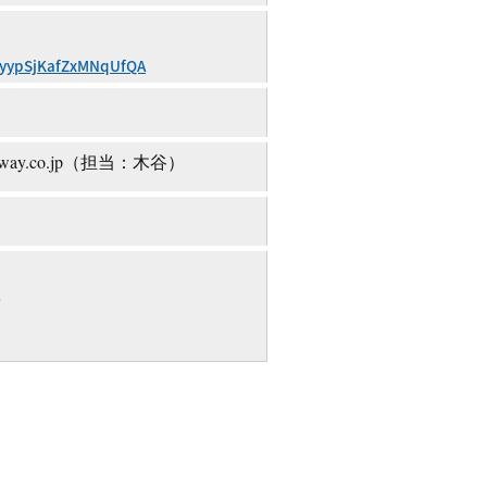
vXyypSjKafZxMNqUfQA
yway.co.jp（担当：木谷）