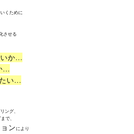
ていくために
化させる
ないか…
か…
たい…
デリング、
グまで、
ション
により