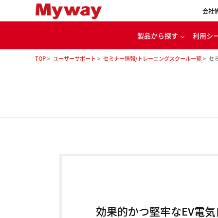
会社
製品から探す
利用シ
TOP
ユーザーサポート
セミナー情報/トレーニングスクール一覧
セ
代
パワエレ用開発ツール
カー
電源・バッテリ充放電
ル
モータ・インバータ
評価システム
家
理念
効果的かつ堅牢なEV電