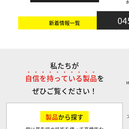
04
新着情報一覧
私たちが
自
信
を
持
っ
て
い
る
製
品
を
ぜひご覧ください！
製品
から探す