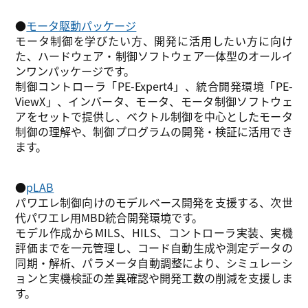
●
モータ駆動パッケージ
モータ制御を学びたい方、開発に活用したい方に向け
た、ハードウェア・制御ソフトウェア一体型のオールイ
ンワンパッケージです。
制御コントローラ「PE-Expert4」、統合開発環境「PE-
ViewX」、インバータ、モータ、モータ制御ソフトウェ
アをセットで提供し、ベクトル制御を中心としたモータ
制御の理解や、制御プログラムの開発・検証に活用でき
ます。
●
pLAB
パワエレ制御向けのモデルベース開発を支援する、次世
代パワエレ用MBD統合開発環境です。
モデル作成からMILS、HILS、コントローラ実装、実機
評価までを一元管理し、コード自動生成や測定データの
同期・解析、パラメータ自動調整により、シミュレーシ
ョンと実機検証の差異確認や開発工数の削減を支援しま
す。