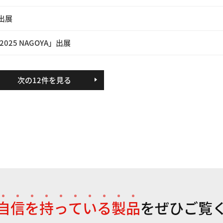
」出展
25 NAGOYA」出展
次の12件を見る
自
信
を
持
っ
て
い
る
製
品
を
ぜひご覧