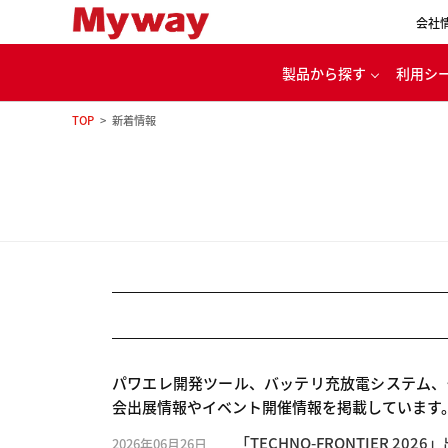
会社
製品から探す
利用シ
TOP
新着情報
代
パワエレ用開発ツール
カー
電源・バッテリ充放電
ル
モータ・インバータ
評価システム
家
理念
パワエレ開発ツール、バッテリ充放電システム、
会出展情報やイベント開催情報を掲載しています
「TECHNO-FRONTIER 202
2026年06月26日