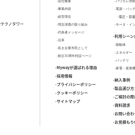
会社概要
パワエレ用
事業内容
電源・バッ
電圧・容
経営理念
ayテクノタワー
理念浸透の取り組み
モータ・イ
代表者メッセージ
利用シーン
沿革
移動体
良き企業市民として
エネルギー
創立30周年特設ページ
バッテリ
Mywayが選ばれる理由
家電・産業
採用情報
納入事例
プライバシーポリシー
製品選び方
クッキーポリシー
ご検討の際
サイトマップ
資料請求
お問い合わ
お見積もり