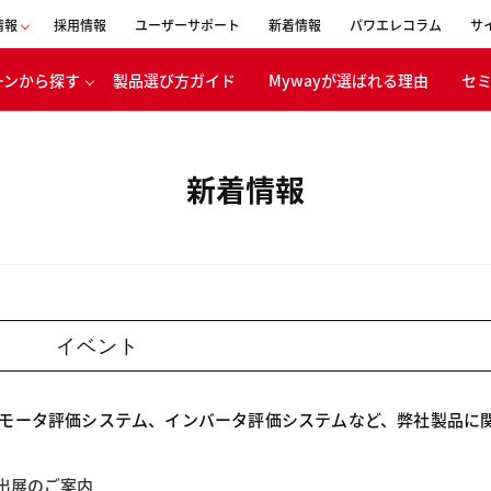
情報
採用情報
ユーザーサポート
新着情報
パワエレコラム
サ
ーンから探す
製品選び方ガイド
Mywayが選ばれる理由
セ
会社概要
事業内容
新着情報
表者メッセージ
移動体
ボンニュートラ
エネルギー
への取り組み
バッテリ
CSR活動
電・産業機器
経営理念
浸透の取り組み
イベント
沿革
創立30周年
モータ評価システム、インバータ評価システムなど、弊社製品に
特設ページ
。
6」出展のご案内