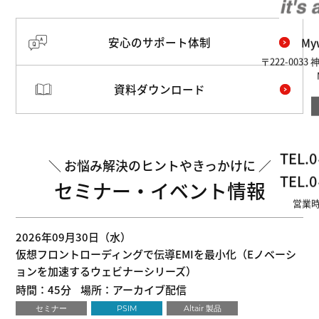
安心のサポート体制
M
〒222-003
資料ダウンロード
TEL.
0
お悩み解決のヒントやきっかけに
TEL.
0
セミナー・イベント情報
営業時
2026年09月30日（水）
仮想フロントローディングで伝導EMIを最小化（Eノベーシ
ョンを加速するウェビナーシリーズ）
時間：45分
場所：アーカイブ配信
セミナー
PSIM
Altair 製品