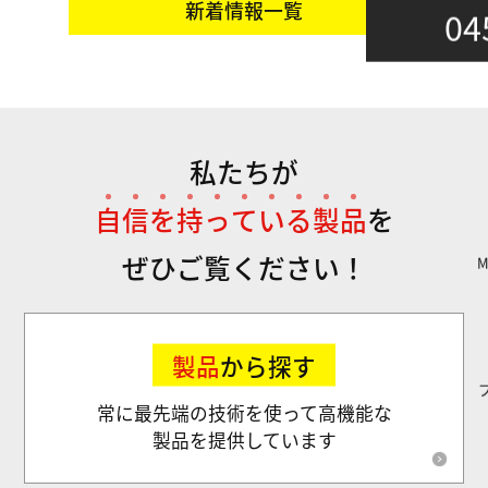
新着情報一覧
04
私たちが
自
信
を
持
っ
て
い
る
製
品
を
ぜひご覧ください！
製品
から探す
常に最先端の技術を使って高機能な
製品を提供しています