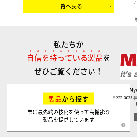
一覧へ戻る
私たちが
自
信
を
持
っ
て
い
る
製
品
を
モータ
ぜひご覧ください！
M
製品
から探す
〒222-003
常に最先端の技術を使って高機能な
製品を提供しています