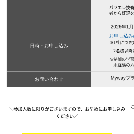
パワエレ技
者から好評
2026年1月
お申し込み
※1社につき
日時・お申し込み
2名様以降は1
※制御の学
未経験の方
Mywayプラ
お問い合わせ
＼参加人数に限りがございますので、お早めにお申し込み
ください／