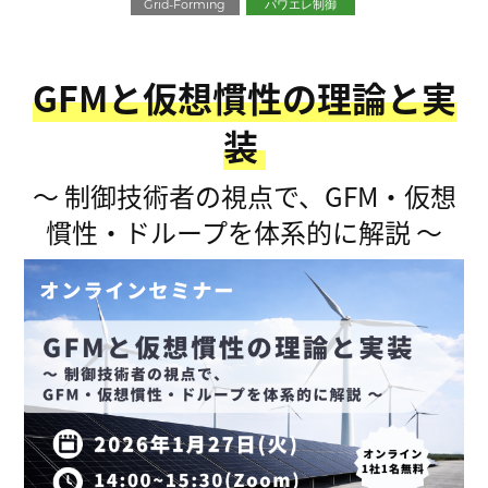
Grid-Forming
パワエレ制御
GFMと仮想慣性の理論と実
装
～ 制御技術者の視点で、GFM・仮想
慣性・ドループを体系的に解説 ～