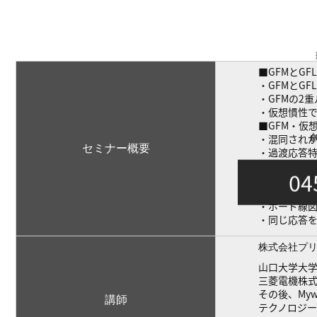
■GFMとGF
・GFMとG
・GFMの2
・仮想慣性で
■GFM・仮
・混同され
セミナー概要
・過渡応答
・ドループ
04
■仮想慣性
・周波数変
・ボード線
・同じ応答を
株式会社プリ
山口大学大
三菱電機株
その後、My
講師
テクノロジー