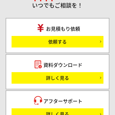
い
つ
で
も
ご相談を！
お見積もり依頼
ご
依頼する
セミ
資料ダウンロード
詳しく見る
サ
アフターサポート
詳しく見る