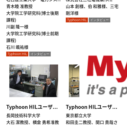
青木睦 准教授
山本 創様、伯 和雅様、三宅
大学院工学研究科(博士後期
剛洋様
課程)
Typhoon HIL
インタビュー
川副 隆一様
大学院工学研究科(博士前期
課程)
石川 颯祐様
Typhoon HIL
インタビュー
Typhoon HILユーザ...
Typhoon HILユーザ...
長岡技術科学大学
東京都立大学
大石 潔教授、横倉 勇希准教
和田圭二教授、関口 貴哉さ