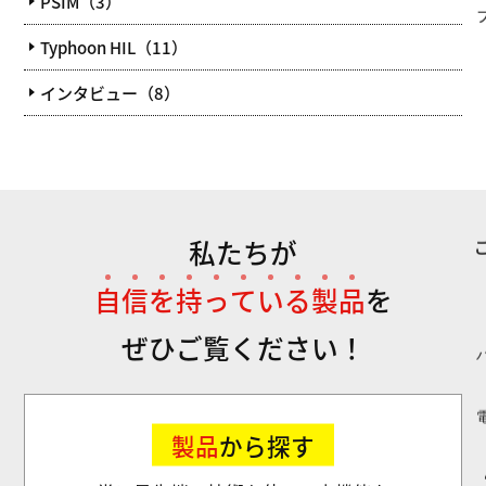
PSIM（3）
Typhoon HIL（11）
インタビュー（8）
私たちが
自
信
を
持
っ
て
い
る
製
品
を
ぜひご覧ください！
製品
から探す