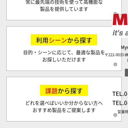
常に最先端の技術を使って高機能な
製品を提供しています
モータ
利用
シーン
から探す
M
目的・シーンに応じて、最適な製品を
〒222-003
お探しいただけます
課題
から探す
TEL.
0
TEL.
0
どれを選べばいいか分からない方へ
おすすめ製品をご提案します
営業時