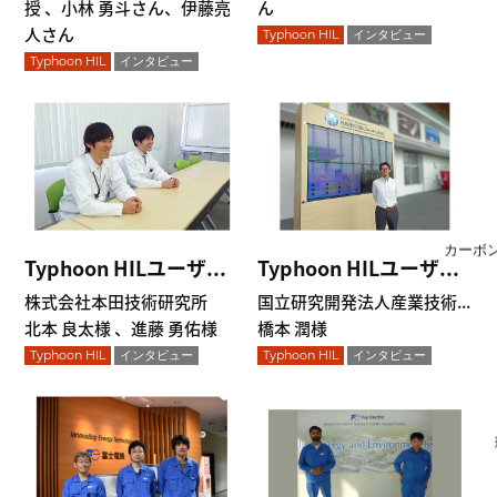
授 、小林 勇斗さん、伊藤亮
ん
人さん
Typhoon HIL
インタビュー
Typhoon HIL
インタビュー
カーボ
Typhoon HILユーザ...
Typhoon HILユーザ...
株式会社本田技術研究所
国立研究開発法人産業技術...
北本 良太様 、進藤 勇佑様
橋本 潤様
Typhoon HIL
インタビュー
Typhoon HIL
インタビュー