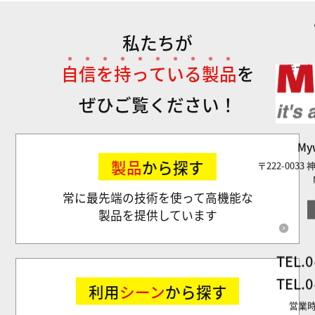
私たちが
自
信
を
持
っ
て
い
る
製
品
を
モータ
ぜひご覧ください！
M
製品
から探す
〒222-003
常に最先端の技術を使って高機能な
製品を提供しています
TEL.
0
TEL.
0
利用
シーン
から探す
営業時