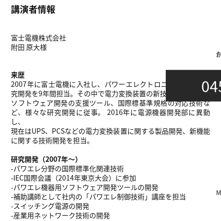
講演者情報
富士電機株式会社
附田 原大様
来歴
04
2007年に富士電機に入社し、パワーエレクトロニクスを含む研
究開発を9年間担当。その中で電力変換装置の新技術開発、
ソフトウェア開発の支援ツール、国際標基準規格の対応技術な
ど、様々な研究開発に従事。 2016年に電源機器開発部に異動
し、
現在はUPS、PCSなどの電力変換装置に関する製品開発、新機能
に関する技術開発を担当。
研究開発（2007年～）
-パワエレ分野の国際標準化関連技術
-IEC国際会議（2014年東京大会）に参加
-パワエレ機器用ソフトウェア開発ツールの開発
-補助講師として社内の「パワエレ制御技術」講座を担当
-スイッチング電源の開発
-産業用ネットワーク技術の開発