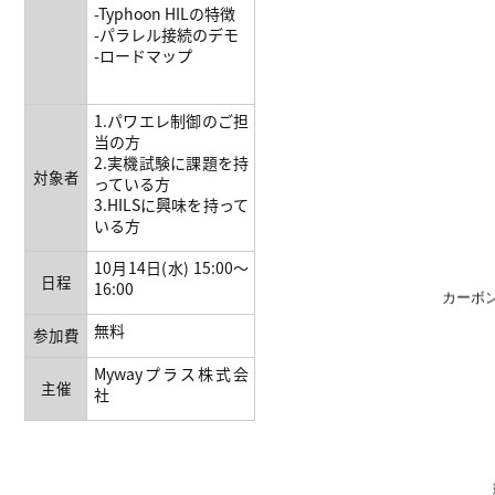
-Typhoon HILの特徴
-パラレル接続のデモ
-ロードマップ
1.パワエレ制御のご担
当の方
2.実機試験に課題を持
対象者
っている方
3.HILSに興味を持って
いる方
10月14日(水) 15:00〜
日程
16:00
カーボ
無料
参加費
Mywayプラス株式会
主催
社