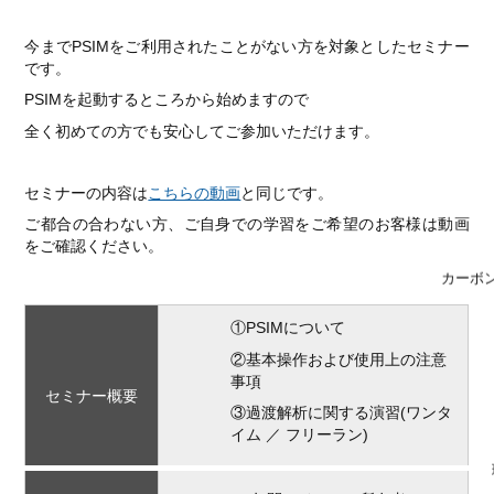
今までPSIMをご利用されたことがない方を対象としたセミナー
です。
PSIMを起動するところから始めますので
全く初めての方でも安心してご参加いただけます。
セミナーの内容は
こちらの動画
と同じです。
ご都合の合わない方、ご自身での学習をご希望のお客様は動画
をご確認ください。
カーボ
①PSIMについて
②基本操作および使用上の注意
事項
セミナー概要
③過渡解析に関する演習(ワンタ
イム ／ フリーラン)