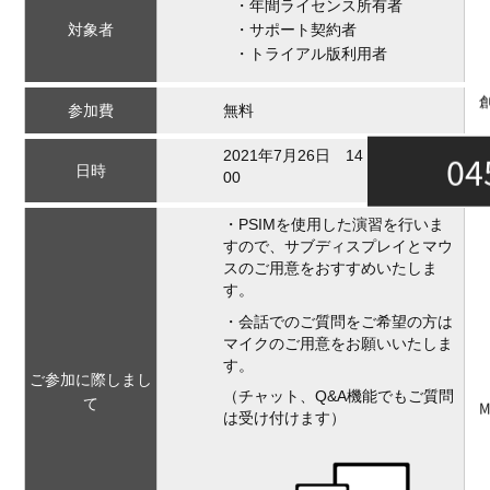
・年間ライセンス所有者
対象者
・サポート契約者
・トライアル版利用者
参加費
無料
2021年7月26日 14：00～15：
04
日時
00
・PSIMを使用した演習を行いま
すので、サブディスプレイとマウ
スのご用意をおすすめいたしま
す。
・会話でのご質問をご希望の方は
マイクのご用意をお願いいたしま
す。
ご参加に際しまし
（チャット、Q&A機能でもご質問
て
は受け付けます）