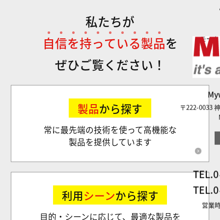
私たちが
自
信
を
持
っ
て
い
る
製
品
を
モータ
ぜひご覧ください！
M
製品
から探す
〒222-003
常に最先端の技術を使って高機能な
製品を提供しています
TEL.
0
TEL.
0
利用
シーン
から探す
営業時
目的・シーンに応じて、最適な製品を