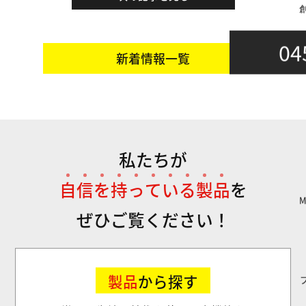
04
新着情報一覧
私たちが
自
信
を
持
っ
て
い
る
製
品
を
ぜひご覧ください！
製品
から探す