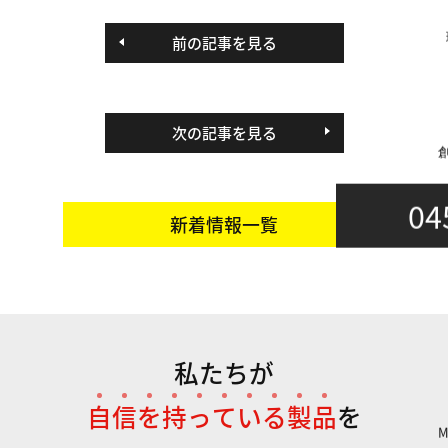
前の記事を見る
次の記事を見る
04
新着情報一覧
私たちが
自
信
を
持
っ
て
い
る
製
品
を