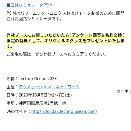
■回路シミュレータPSIM
PSIMはパワーエレクトロニクスおよびモータ制御のために開発
された回路シミュレータです。
弊社ブースにお越しいただいた方( アンケート回答＆名刺交換 )
限定の特典として、オリジナルのグッズをプレゼントいたしま
す。
ご来場の際は、ぜひ弊社ブースへお立ち寄りください。
—————————————————————————————————————
名称：Techno-Ocean 2023
主催：
テクノオーシャン・ネットワーク
カーボ
日時：2023年10月5日(木)～7日(土)
場所：神戸国際展示場2号館 他
Webサイト：
https://to2023.techno-ocean.com/
—————————————————————————————————————