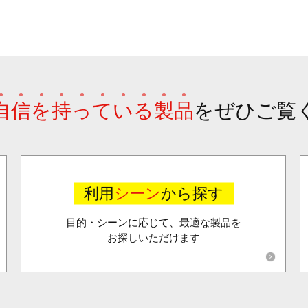
自
信
を
持
っ
て
い
る
製
品
を
ぜひご覧
利用
シーン
から探す
目的・シーンに応じて、最適な製品を
お探しいただけます