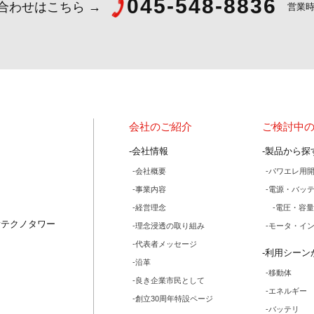
045-548-8836
合わせはこちら
営業時
ス株式会社
会社のご紹介
ご検討中
会社情報
製品から探
会社概要
パワエレ用
事業内容
電源・バッ
経営理念
電圧・容量
ayテクノタワー
理念浸透の取り組み
モータ・イ
代表者メッセージ
利用シーン
沿革
移動体
良き企業市民として
エネルギー
創立30周年特設ページ
バッテリ