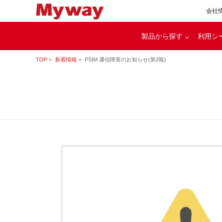
会社
製品から探す
利用シ
TOP
新着情報
PSIM 通信障害のお知らせ(第2報)
代
パワエレ用開発ツール
カー
電源・バッテリ充放電
ル
モータ・インバータ
評価システム
理念