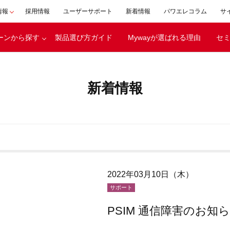
情報
採用情報
ユーザーサポート
新着情報
パワエレコラム
サ
ーンから探す
製品選び方ガイド
Mywayが選ばれる理由
セ
会社概要
事業内容
新着情報
表者メッセージ
移動体
ボンニュートラ
エネルギー
への取り組み
バッテリ
CSR活動
家電・産業機器
経営理念
浸透の取り組み
沿革
2022年03月10日（木）
創立30周年
サポート
特設ページ
PSIM 通信障害のお知ら