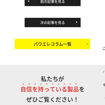
前の記事を見る
次の記事を見る
パワエレコラム一覧
私たちが
自
信
を
持
っ
て
い
る
製
品
を
ぜひご覧ください！