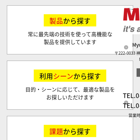
モータ
製品
から探す
常に最先端の技術を使って高機能な
製品を提供しています
M
〒222-003
利用
シーン
から探す
目的・シーンに応じて、最適な製品を
TEL.
0
お探しいただけます
TEL.
0
営業時
課題
から探す