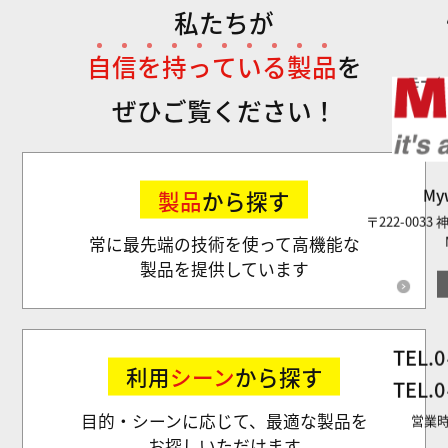
私たちが
自
信
を
持
っ
て
い
る
製
品
を
モータ
ぜひご覧ください！
M
製品
から探す
〒222-003
常に最先端の技術を使って高機能な
製品を提供しています
TEL.
0
利用
シーン
から探す
TEL.
0
目的・シーンに応じて、最適な製品を
営業時
お探しいただけます