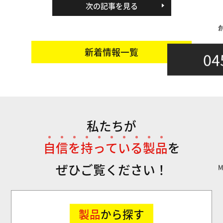
次の記事を見る
新着情報一覧
04
私たちが
自
信
を
持
っ
て
い
る
製
品
を
ぜひご覧ください！
製品
から探す