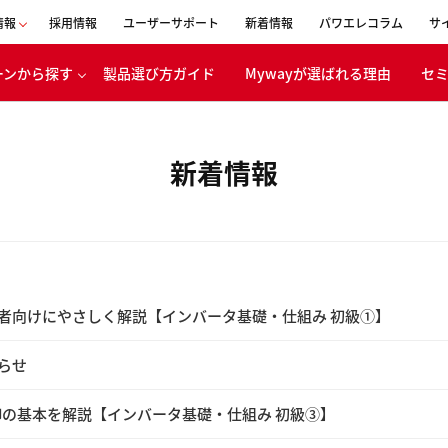
情報
採用情報
ユーザーサポート
新着情報
パワエレコラム
サ
ーンから探す
製品選び方ガイド
Mywayが選ばれる理由
セ
会社概要
事業内容
新着情報
表者メッセージ
移動体
ボンニュートラ
エネルギー
への取り組み
バッテリ
CSR活動
電・産業機器
経営理念
浸透の取り組み
者向けにやさしく解説【インバータ基礎・仕組み 初級①】
沿革
らせ
創立30周年
特設ページ
御の基本を解説【インバータ基礎・仕組み 初級③】