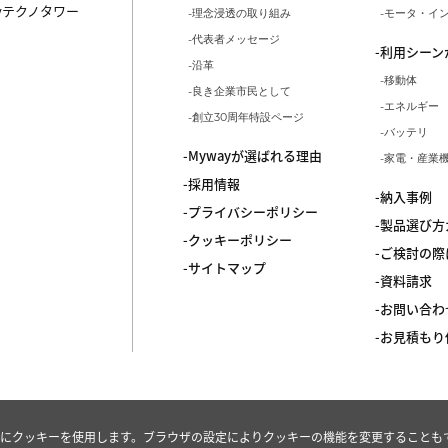
ayテクノタワー
理念浸透の取り組み
モータ・イ
代表者メッセージ
利用シーン
沿革
移動体
良き企業市民として
エネルギー
創立30周年特設ページ
バッテリ
Mywayが選ばれる理由
家電・産業
採用情報
納入事例
プライバシーポリシー
製品選び方
クッキーポリシー
ご検討の際
サイトマップ
資料請求
お問い合わ
お見積もり
にクッキーを使用します。ブラウザの設定によりクッキーの機能を変更することも