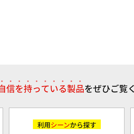
自
信
を
持
っ
て
い
る
製
品
を
ぜひご覧
利用
シーン
から探す