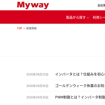
会社
製品から探す
利用シ
TOP
新着情報
代
パワエレ用開発ツール
カー
電源・バッテリ充放電
ル
モータ・インバータ
評価システム
家
理念
インバータとは？仕組みを初心
2026年04月23日
ゴールデンウィーク休業のお知
2026年04月06日
PWM制御とは？インバータ制
2026年04月30日