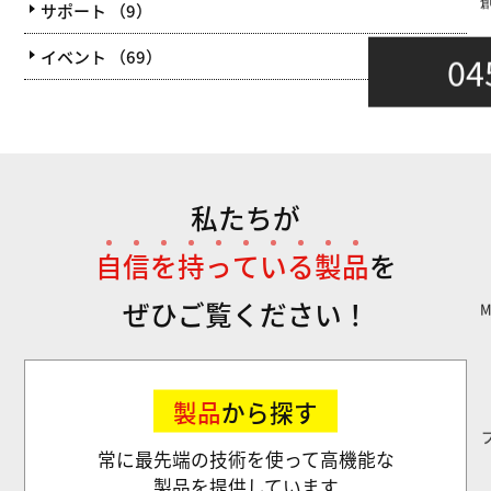
サポート （9）
イベント （69）
04
私たちが
自
信
を
持
っ
て
い
る
製
品
を
ぜひご覧ください！
製品
から探す
常に最先端の技術を使って高機能な
製品を提供しています