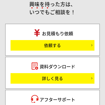
興味を持った方は、
い
つ
で
も
ご相談を！
お見積もり依頼
ご
依頼する
セミ
資料ダウンロード
詳しく見る
サ
アフターサポート