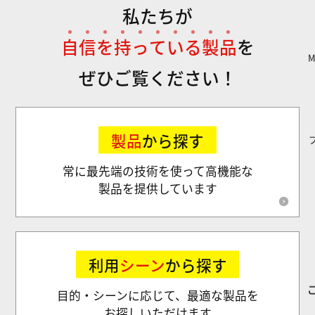
私たちが
自
信
を
持
っ
て
い
る
製
品
を
ぜひご覧ください！
製品
から探す
常に最先端の技術を使って高機能な
製品を提供しています
利用
シーン
から探す
目的・シーンに応じて、最適な製品を
お探しいただけます