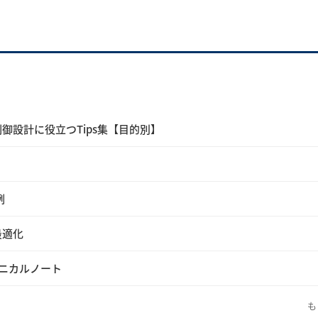
御設計に役立つTips集【目的別】
例
最適化
ニカルノート
も