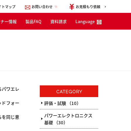
イトマップ
お問い合わせ
お見積もり依頼
ミナー情報
製品FAQ
資料請求
Language
English
한국어
简体中文
るパワエレ
CATEGORY
ッドフォー
評価・試験 （10）
パワーエレクトロニクス
らを同じ意
基礎 （30）