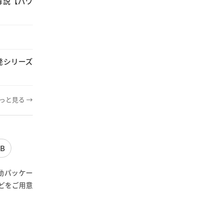
解説【パワ
発シリーズ
っと見る →
AB
駆動パッケー
などをご用意