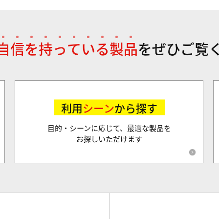
自
信
を
持
っ
て
い
る
製
品
を
ぜひご覧
利用
シーン
から探す
目的・シーンに応じて、最適な製品を
お探しいただけます