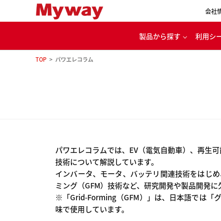
会社
製品から探す
利用シ
TOP
パワエレコラム
代
パワエレ用開発ツール
カー
電源・バッテリ充放電
ル
モータ・インバータ
評価システム
家
パワエレコラムでは、EV（電気自動車）、再生可
理念
技術について解説しています。
インバータ、モータ、バッテリ関連技術をはじめ
ミング（GFM）技術など、研究開発や製品開発
※「Grid-Forming（GFM）」は、日本
味で使用しています。