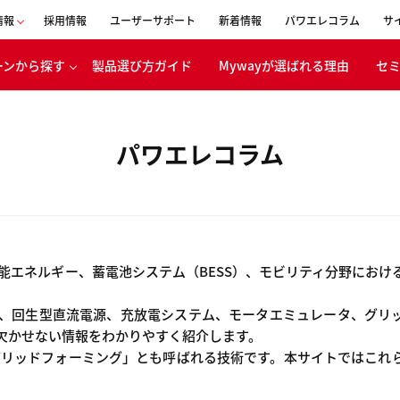
情報
採用情報
ユーザーサポート
新着情報
パワエレコラム
サ
ーンから探す
製品選び方ガイド
Mywayが選ばれる理由
セ
会社概要
事業内容
パワエレコラム
表者メッセージ
移動体
ボンニュートラ
エネルギー
への取り組み
バッテリ
CSR活動
電・産業機器
経営理念
能エネルギー、蓄電池システム（BESS）、モビリティ分野におけ
浸透の取り組み
沿革
、回生型直流電源、充放電システム、モータエミュレータ、グリ
創立30周年
に欠かせない情報をわかりやすく紹介します。
特設ページ
語では「グリッドフォーミング」とも呼ばれる技術です。本サイトではこれ